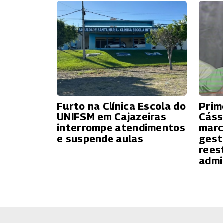
Furto na Clínica Escola do
Prim
UNIFSM em Cajazeiras
Cáss
interrompe atendimentos
marc
e suspende aulas
gest
rees
admi