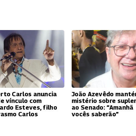
rto Carlos anuncia
João Azevêdo mant
de vínculo com
mistério sobre suple
ardo Esteves, filho
ao Senado: “Amanhã
rasmo Carlos
vocês saberão”