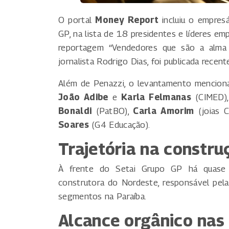
O portal
Money Report
incluiu o empres
GP, na lista de 18 presidentes e líderes emp
reportagem “Vendedores que são a alma e
jornalista Rodrigo Dias, foi publicada recen
Além de Penazzi, o levantamento mencion
João Adibe
e
Karla Felmanas
(CIMED)
Bonaldi
(PatBO),
Carla Amorim
(joias C
Soares
(G4 Educação).
Trajetória na construç
À frente do Setai Grupo GP há quase 
construtora do Nordeste, responsável pel
segmentos na Paraíba.
Alcance orgânico nas