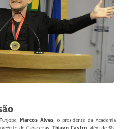
são
 Funjope,
Marcos Alves
; o presidente da Academia
-prefeito de Cabaceiras,
Thiago Castro
; além de fãs,