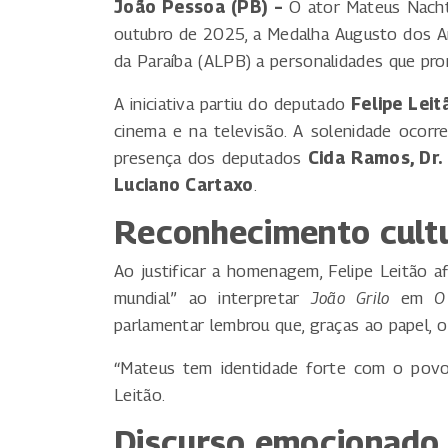
João Pessoa (PB) –
O ator Mateus Nachte
outubro de 2025, a Medalha Augusto dos An
da Paraíba (ALPB) a personalidades que pro
A iniciativa partiu do deputado
Felipe Leit
cinema e na televisão. A solenidade ocorr
presença dos deputados
Cida Ramos, Dr.
Luciano Cartaxo
.
Reconhecimento cultu
Ao justificar a homenagem, Felipe Leitão a
mundial” ao interpretar
João Grilo
em
O
parlamentar lembrou que, graças ao papel, o
“Mateus tem identidade forte com o povo
Leitão.
Discurso emocionado