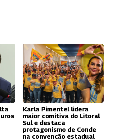
lta
Karla Pimentel lidera
juros
maior comitiva do Litoral
Sul e destaca
protagonismo de Conde
na convenção estadual