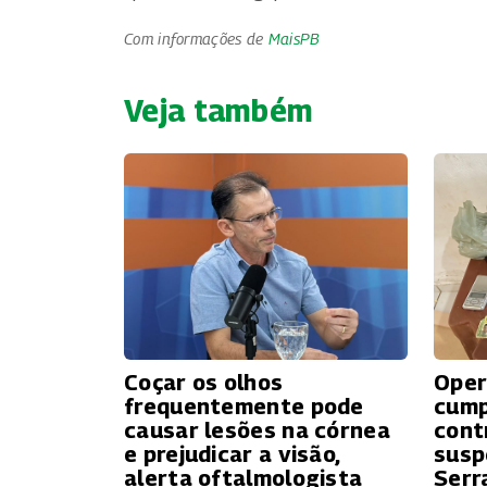
Com informações de
MaisPB
Veja também
Coçar os olhos
Oper
frequentemente pode
cump
causar lesões na córnea
cont
e prejudicar a visão,
susp
alerta oftalmologista
Serr