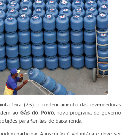
uinta-feira (23), o credenciamento das revendedoras
aderir ao
Gás do Povo
, novo programa do governo
otijões para famílias de baixa renda.
dem participar. A inscrição é voluntária e deve ser