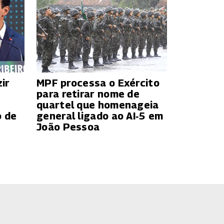
ir
MPF processa o Exército
para retirar nome de
quartel que homenageia
o de
general ligado ao AI‑5 em
João Pessoa