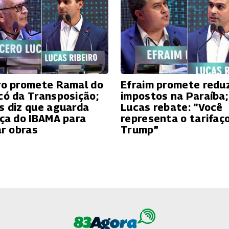
ro promete Ramal do
Efraim promete reduz
có da Transposição;
impostos na Paraíba;
s diz que aguarda
Lucas rebate: “Você
nça do IBAMA para
representa o tarifaç
ar obras
Trump”