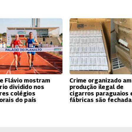
 e Flávio mostram
Crime organizado am
rio dividido nos
produção ilegal de
res colégios
cigarros paraguaios 
orais do país
fábricas são fechada