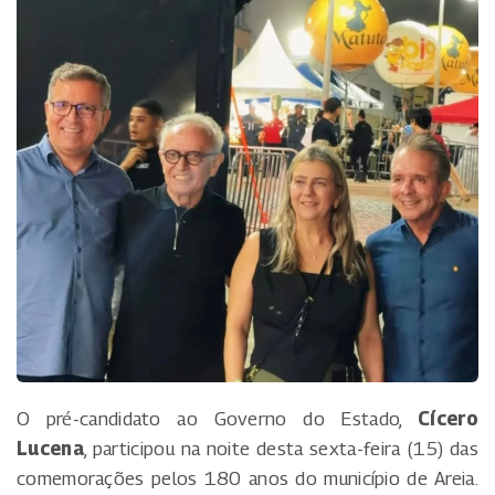
O pré-candidato ao Governo do Estado,
Cícero
Lucena
, participou na noite desta sexta-feira (15) das
comemorações pelos 180 anos do município de Areia.