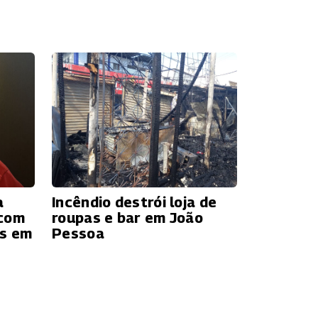
a
Incêndio destrói loja de
 com
roupas e bar em João
os em
Pessoa