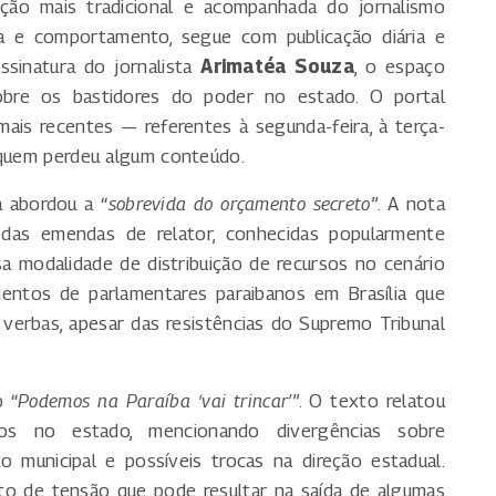
ção mais tradicional e acompanhada do jornalismo
ia e comportamento, segue com publicação diária e
ssinatura do jornalista
Arimatéa Souza
, o espaço
sobre os bastidores do poder no estado. O portal
mais recentes — referentes à segunda-feira, à terça-
 quem perdeu algum conteúdo.
a abordou a “
sobrevida do orçamento secreto
”. A nota
as emendas de relator, conhecidas popularmente
 modalidade de distribuição de recursos no cenário
mentos de parlamentares paraibanos em Brasília que
 verbas, apesar das resistências do Supremo Tribunal
o “
Podemos na Paraíba ‘vai trincar’
”. O texto relatou
os no estado, mencionando divergências sobre
to municipal e possíveis trocas na direção estadual.
to de tensão que pode resultar na saída de algumas