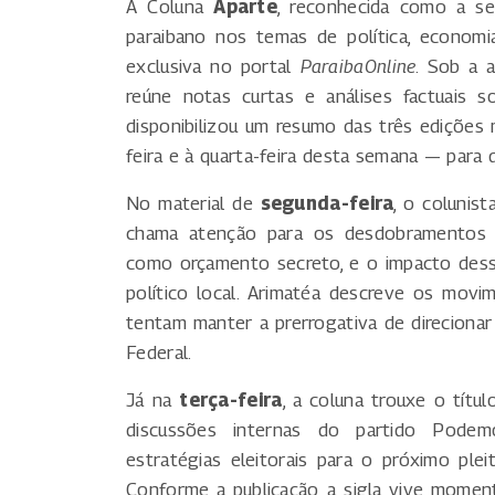
A Coluna
Aparte
, reconhecida como a se
paraibano nos temas de política, econom
exclusiva no portal
ParaibaOnline
. Sob a a
reúne notas curtas e análises factuais 
disponibilizou um resumo das três edições 
feira e à quarta-feira desta semana — para
No material de
segunda-feira
, o colunist
chama atenção para os desdobramentos d
como orçamento secreto, e o impacto dessa
político local. Arimatéa descreve os movi
tentam manter a prerrogativa de direcionar
Federal.
Já na
terça-feira
, a coluna trouxe o títul
discussões internas do partido Podem
estratégias eleitorais para o próximo plei
Conforme a publicação, a sigla vive momen