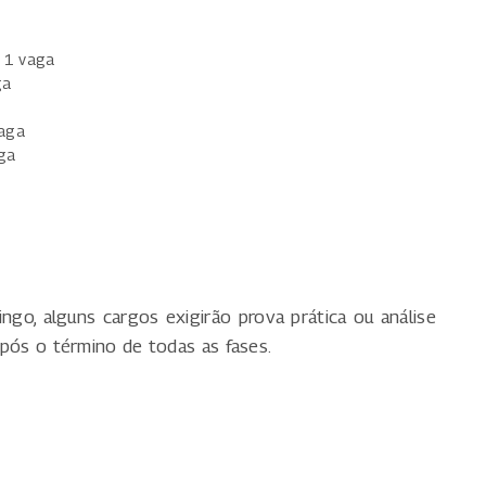
– 1 vaga
ga
vaga
aga
ngo, alguns cargos exigirão prova prática ou análise
 após o término de todas as fases.