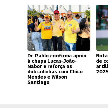
Dr. Pablo confirma apoio
Bota
à chapa Lucas-João-
de c
Nabor e reforça as
artil
dobradinhas com Chico
202
Mendes e Wilson
Santiago