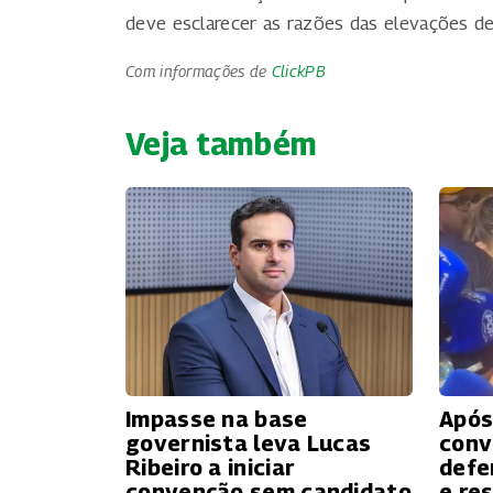
deve esclarecer as razões das elevações d
Com informações de
ClickPB
Veja também
Impasse na base
Após
governista leva Lucas
conv
Ribeiro a iniciar
defe
convenção sem candidato
e re