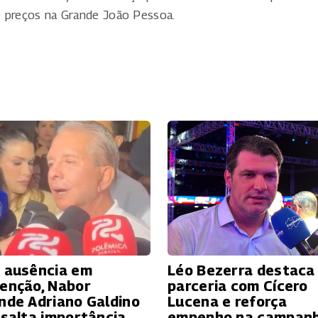
e preços na Grande João Pessoa.
 ausência em
Léo Bezerra destaca
enção, Nabor
parceria com Cícero
nde Adriano Galdino
Lucena e reforça
ssalta importância
empenho na campan