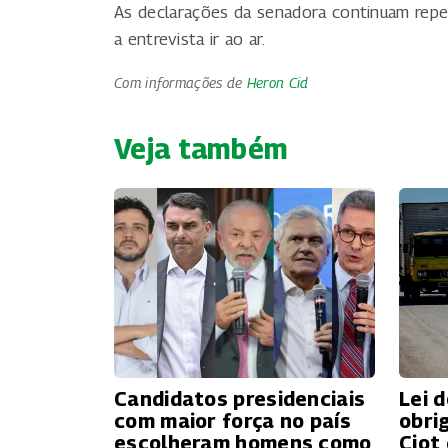
As declarações da senadora continuam reperc
a entrevista ir ao ar.
Com informações de
Heron Cid
Veja também
Candidatos presidenciais
Lei 
com maior força no país
obri
escolheram homens como
Ciot