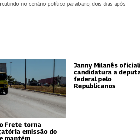
utindo no cenário político paraibano, dois dias após
Janny Milanês oficial
candidatura a deput
federal pelo
Republicanos
do Frete torna
gatória emissão do
 e mantém