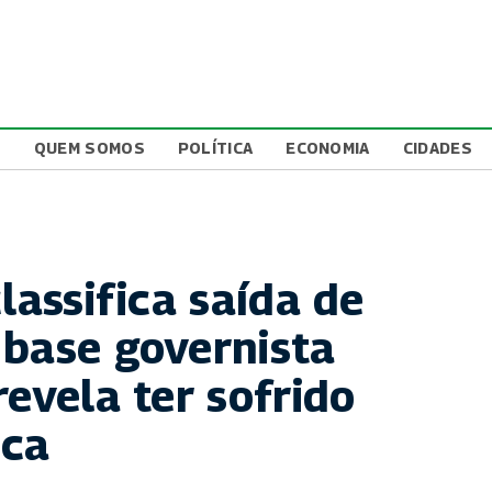
L
QUEM SOMOS
POLÍTICA
ECONOMIA
CIDADES
lassifica saída de
 base governista
revela ter sofrido
ica