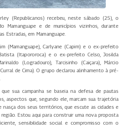
ey (Republicanos) recebeu, neste sábado (25), o
do Mamanguape e de municípios vizinhos, durante
 das Estradas, em Mamanguape.
uim (Mamanguape), Carlyane (Capim) e o ex-prefeito
tista (Itapororoca) e o ex-prefeito Celso, Josilda
inaldo (Logradouro), Tarcisinho (Caiçara), Márcio
(Curral de Cima). O grupo declarou alinhamento à pré-
.
u que sua campanha se baseia na defesa de pautas
os, aspectos que, segundo ele, marcam sua trajetória
e nasça dos seus territórios, que escute as cidades e
 região. Estou aqui para construir uma nova proposta
ciente, sensibilidade social e compromisso com o