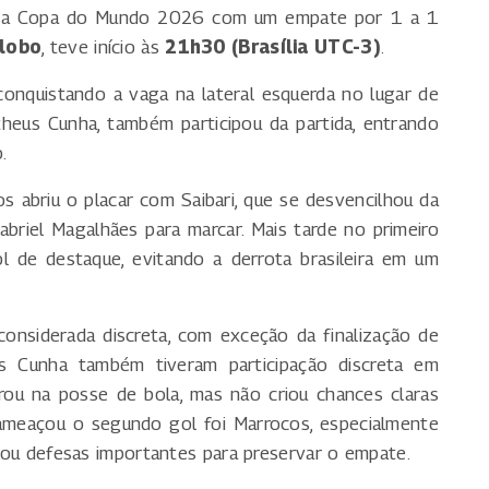
ha na Copa do Mundo 2026 com um empate por 1 a 1
lobo
, teve início às
21h30 (Brasília UTC-3)
.
conquistando a vaga na lateral esquerda no lugar de
theus Cunha, também participou da partida, entrando
.
os abriu o placar com Saibari, que se desvencilhou da
briel Magalhães para marcar. Mais tarde no primeiro
l de destaque, evitando a derrota brasileira em um
 considerada discreta, com exceção da finalização de
us Cunha também tiveram participação discreta em
ou na posse de bola, mas não criou chances claras
s ameaçou o segundo gol foi Marrocos, especialmente
lizou defesas importantes para preservar o empate.