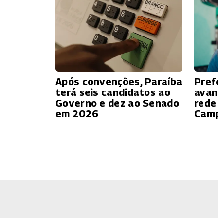
Após convenções, Paraíba
Pref
terá seis candidatos ao
avan
Governo e dez ao Senado
rede
em 2026
Camp