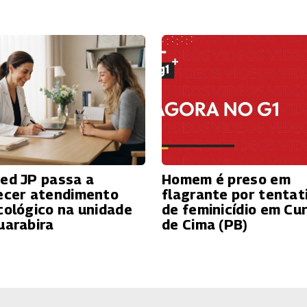
ed JP passa a
Homem é preso em
ecer atendimento
flagrante por tentat
cológico na unidade
de feminicídio em Cur
uarabira
de Cima (PB)