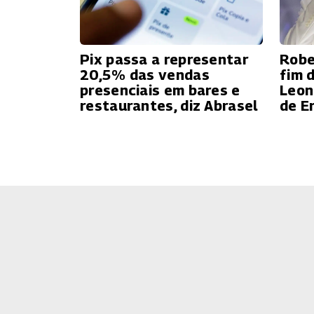
Pix passa a representar
Robe
20,5% das vendas
fim 
presenciais em bares e
Leon
restaurantes, diz Abrasel
de E