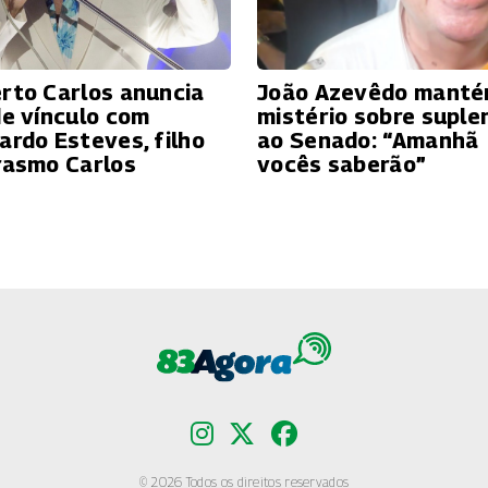
rto Carlos anuncia
João Azevêdo mant
de vínculo com
mistério sobre suple
ardo Esteves, filho
ao Senado: “Amanhã
rasmo Carlos
vocês saberão”
© 2026 Todos os direitos reservados