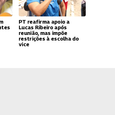
ém
PT reafirma apoio a
ntes
Lucas Ribeiro após
reunião, mas impõe
restrições à escolha do
vice