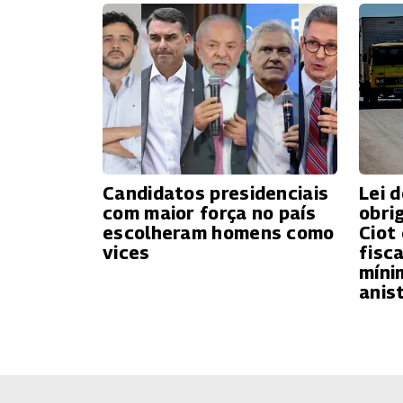
Candidatos presidenciais
Lei 
com maior força no país
obri
escolheram homens como
Ciot
vices
fisc
míni
anis