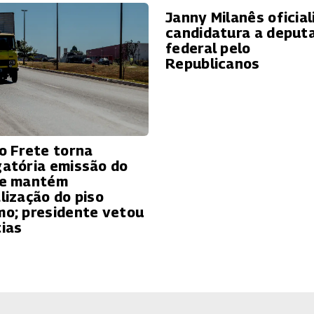
Janny Milanês oficial
candidatura a deput
federal pelo
Republicanos
do Frete torna
gatória emissão do
 e mantém
alização do piso
mo; presidente vetou
tias