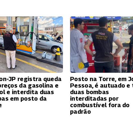
on-JP registra queda
Posto na Torre, em J
preços da gasolina e
Pessoa, é autuado e
ol e interdita duas
duas bombas
as em posto da
interditadas por
e
combustível fora do
padrão