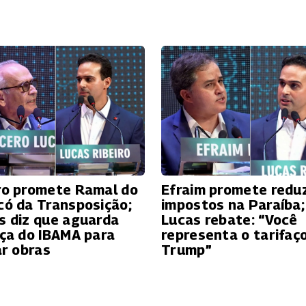
ro promete Ramal do
Efraim promete reduz
có da Transposição;
impostos na Paraíba;
s diz que aguarda
Lucas rebate: “Você
nça do IBAMA para
representa o tarifaç
ar obras
Trump”