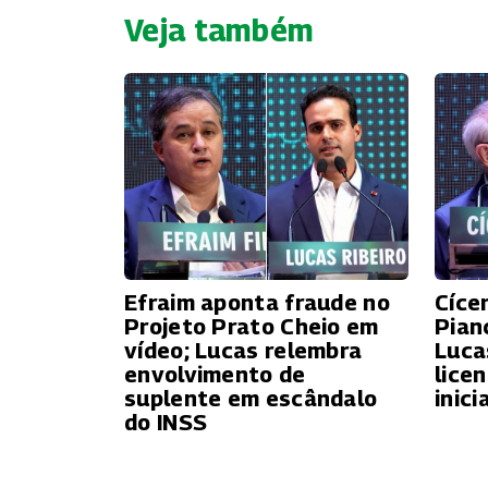
Veja também
Efraim aponta fraude no
Cíce
Projeto Prato Cheio em
Pian
vídeo; Lucas relembra
Luca
envolvimento de
lice
suplente em escândalo
inici
do INSS