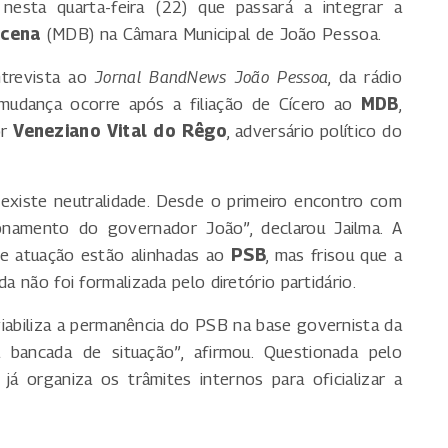
nesta quarta-feira (22) que passará a integrar a
ucena
(MDB) na Câmara Municipal de João Pessoa.
ntrevista ao
Jornal BandNews João Pessoa
, da rádio
mudança ocorre após a filiação de Cícero ao
MDB
,
or
Veneziano Vital do Rêgo
, adversário político do
 existe neutralidade. Desde o primeiro encontro com
cionamento do governador João”, declarou Jailma. A
 e atuação estão alinhadas ao
PSB
, mas frisou que a
a não foi formalizada pelo diretório partidário.
viabiliza a permanência do PSB na base governista da
 bancada de situação”, afirmou. Questionada pelo
 já organiza os trâmites internos para oficializar a