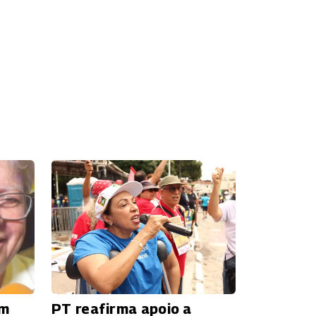
ém
PT reafirma apoio a