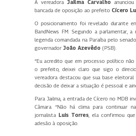
A vereadora
Jailma Carvalho
anunciou 
bancada de oposição ao prefeito
Cícero L
O posicionamento foi revelado durante e
BandNews FM. Segundo a parlamentar, a 
legenda comandada na Paraíba pelo senad
governador
João Azevêdo
(PSB).
“Eu acredito que em processo político não
o prefeito, deixei claro que sigo o dire
vereadora destacou que sua base eleitoral
decisão de deixar a situação é pessoal e aind
Para Jailma, a entrada de Cícero no MDB in
Câmara. “Não há clima para continuar na
jornalista
Luis Torres
, ela confirmou que
adesão à oposição.