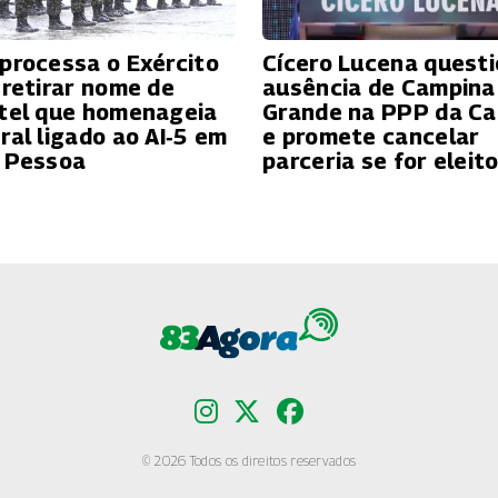
processa o Exército
Cícero Lucena quest
 retirar nome de
ausência de Campina
tel que homenageia
Grande na PPP da C
ral ligado ao AI‑5 em
e promete cancelar
 Pessoa
parceria se for eleit
© 2026 Todos os direitos reservados