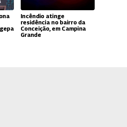
iona
Incêndio atinge
residência no bairro da
agepa
Conceição, em Campina
Grande
o