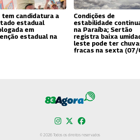
 tem candidatura a
Condições de
tado estadual
estabilidade contin
logada em
na Paraíba; Sertão
enção estadual na
registra baixa umida
leste pode ter chuva
fracas na sexta (07/
© 2026 Todos os direitos reservados