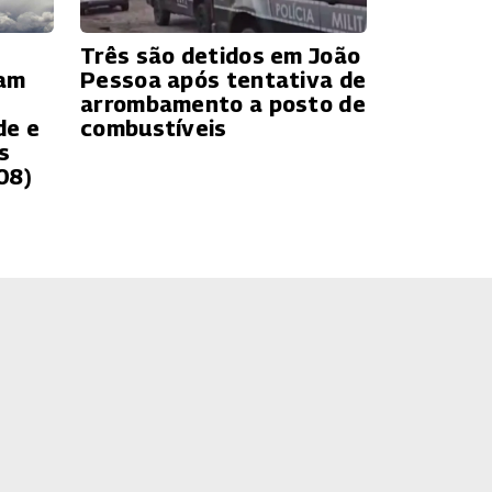
Três são detidos em João
uam
Pessoa após tentativa de
arrombamento a posto de
de e
combustíveis
s
08)