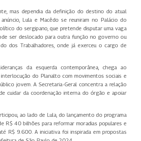
nte, mas dependia da definição do destino do atual
o anúncio, Lula e Macêdo se reuniram no Palácio do
o político do sergipano, que pretende disputar uma vaga
de ser deslocado para outra função no governo ou
tido dos Trabalhadores, onde já exerceu o cargo de
 lideranças da esquerda contemporânea, chega ao
a interlocução do Planalto com movimentos sociais e
blico jovem. A Secretaria-Geral concentra a relação
 de cuidar da coordenação interna do órgão e apoiar
ticipou, ao lado de Lula, do lançamento do programa
 de R$ 40 bilhões para reformar moradias populares e
té R$ 9.600. A iniciativa foi inspirada em propostas
feitura de São Paulo de 2024.