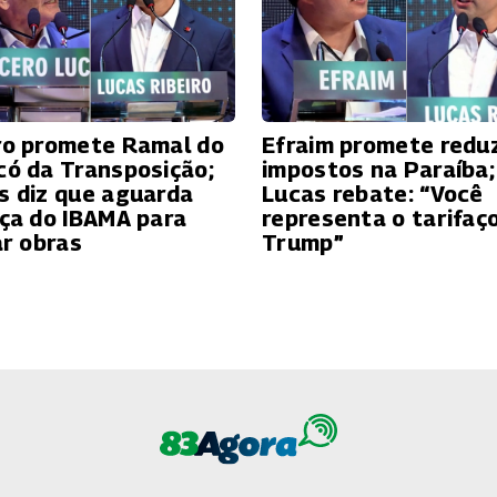
ro promete Ramal do
Efraim promete reduz
có da Transposição;
impostos na Paraíba;
s diz que aguarda
Lucas rebate: “Você
nça do IBAMA para
representa o tarifaç
ar obras
Trump”