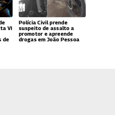
de
Polícia Civil prende
ta VI
suspeito de assalto a
promotor e apreende
s de
drogas em João Pessoa