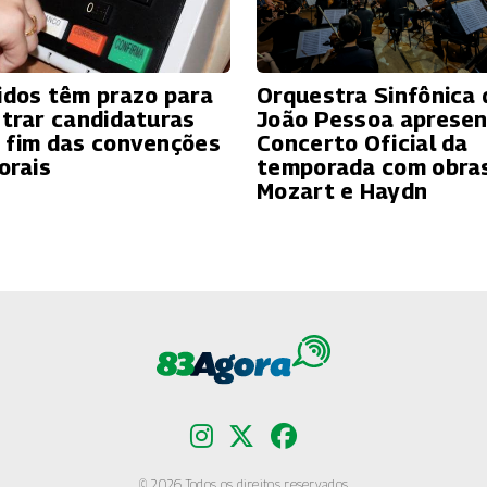
idos têm prazo para
Orquestra Sinfônica 
strar candidaturas
João Pessoa apresen
 fim das convenções
Concerto Oficial da
orais
temporada com obra
Mozart e Haydn
© 2026 Todos os direitos reservados