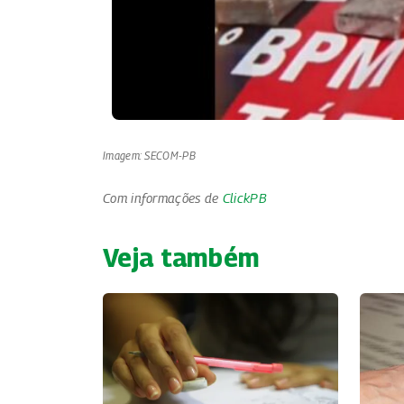
Imagem: SECOM-PB
Com informações de
ClickPB
Veja também