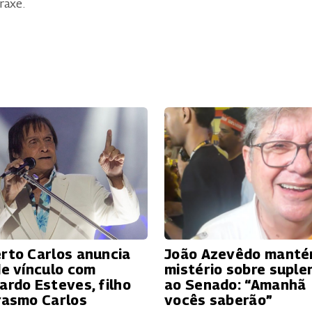
raxe.
rto Carlos anuncia
João Azevêdo mant
de vínculo com
mistério sobre suple
ardo Esteves, filho
ao Senado: “Amanhã
rasmo Carlos
vocês saberão”