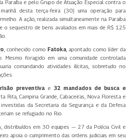
 da Paraíba e pelo Grupo de Atuação Especial contra o
manhã desta terça-feira (30) uma operação para
melho. A ação, realizada simultaneamente na Paraíba
o e o sequestro de bens avaliados em mais de R$ 125
ão.
ro
, conhecido como
Fatoka
, apontado como líder da
do. Mesmo foragido em uma comunidade controlada
uaria comandando atividades ilícitas, sobretudo no
ações.
isão preventiva
e
32 mandados de busca e
a Rita, Campina Grande, Cabaceiras, Nova Floresta e
 investidas da Secretaria da Segurança e da Defesa
eriam se refugiado no Rio.
 distribuídos em 30 equipes — 27 da Polícia Civil e
neiro apoia o cumprimento das ordens judiciais em seu