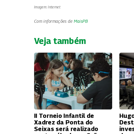
Imagem: Internet
Com informações de
MaisPB
Veja também
II Torneio Infantil de
Hugo
Xadrez da Ponta do
Dest
Seixas será realizado
inve