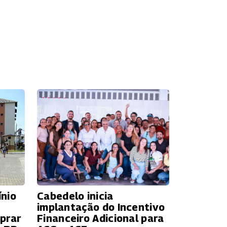
ínio
Cabedelo inicia
implantação do Incentivo
prar
Financeiro Adicional para