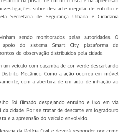
resultou na prisão de um motorista e na apreensão
investigações sobre descarte irregular de entulho e
pela Secretaria de Segurança Urbana e Cidadania
inham sendo monitorados pelas autoridades. O
 apoio do sistema Smart City, plataforma de
ontos de observação distribuídos pela cidade.
am um veículo com caçamba de cor verde descartando
o Distrito Mecânico. Como a ação ocorreu em imóvel
tivamente, com a abertura de um auto de infração ao
lho foi filmado despejando entulho e lixo em via
l da cidade. Por se tratar de descarte em logradouro
ista e a apreensão do veículo envolvido.
gacia da Polícia Civil e deverá responder por crime