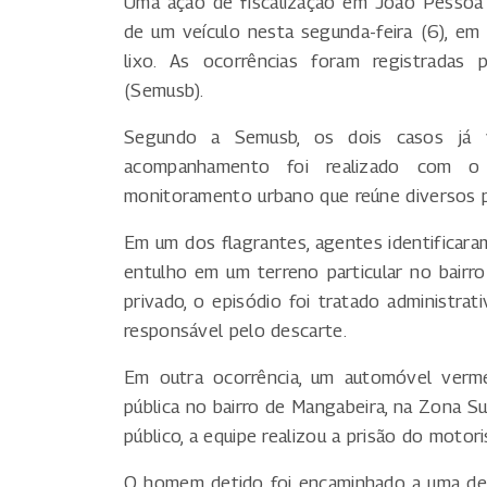
Uma ação de fiscalização em João Pessoa 
de um veículo nesta segunda-feira (6), em 
lixo. As ocorrências foram registradas 
(Semusb).
Segundo a Semusb, os dois casos já v
acompanhamento foi realizado com o
monitoramento urbano que reúne diversos p
Em um dos flagrantes, agentes identificar
entulho em um terreno particular no bairr
privado, o episódio foi tratado administra
responsável pelo descarte.
Em outra ocorrência, um automóvel verme
pública no bairro de Mangabeira, na Zona Su
público, a equipe realizou a prisão do motor
O homem detido foi encaminhado a uma dele