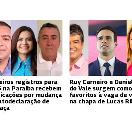
eiros registros para
Ruy Carneiro e Danie
 na Paraíba recebem
do Vale surgem com
ficações por mudança
favoritos à vaga de v
utodeclaração de
na chapa de Lucas Ri
raça