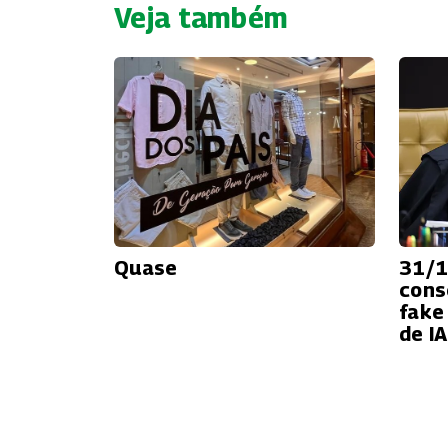
Veja também
Quase
31/1
cons
fake
de I