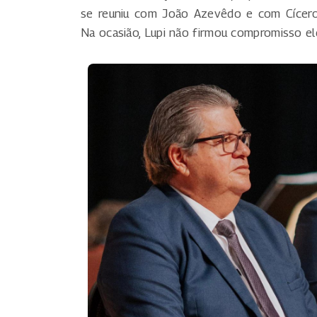
se reuniu com João Azevêdo e com Cícero 
Na ocasião, Lupi não firmou compromisso el