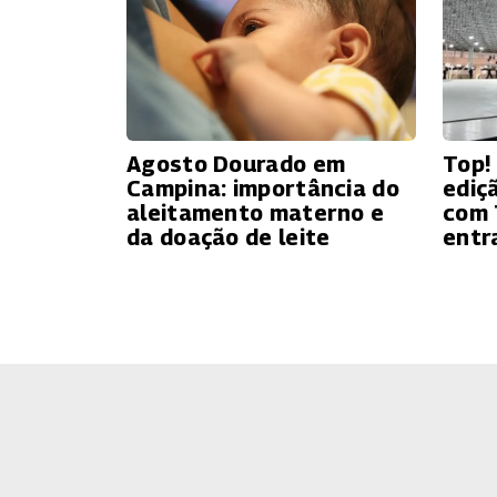
Agosto Dourado em
Top! 
Campina: importância do
ediç
aleitamento materno e
com 
da doação de leite
entr