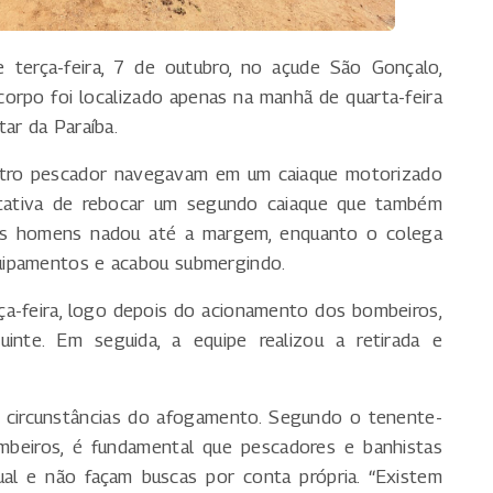
terça-feira, 7 de outubro, no açude São Gonçalo,
corpo foi localizado apenas na manhã de quarta-feira
ar da Paraíba.
outro pescador navegavam em um caiaque motorizado
tativa de rebocar um segundo caiaque que também
os homens nadou até a margem, enquanto o colega
uipamentos e acabou submergindo.
ça-feira, logo depois do acionamento dos bombeiros,
te. Em seguida, a equipe realizou a retirada e
 as circunstâncias do afogamento. Segundo o tenente-
mbeiros, é fundamental que pescadores e banhistas
ual e não façam buscas por conta própria. “Existem