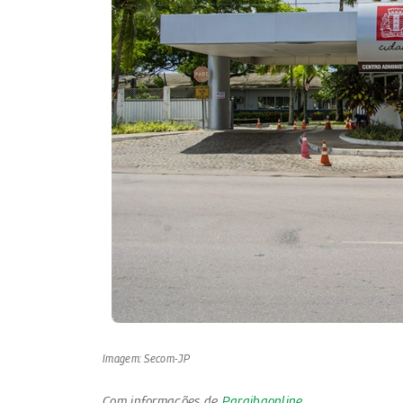
Imagem: Secom-JP
Com informações de
Paraibaonline