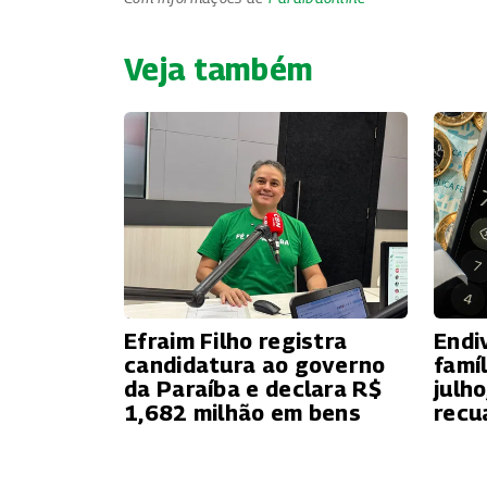
Veja também
Efraim Filho registra
Endi
candidatura ao governo
famí
da Paraíba e declara R$
julh
1,682 milhão em bens
recu