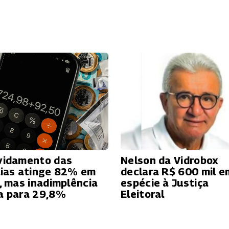
vidamento das
Nelson da Vidrobox
lias atinge 82% em
declara R$ 600 mil e
o, mas inadimplência
espécie à Justiça
a para 29,8%
Eleitoral