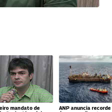
eiro mandato de
ANP anuncia recorde