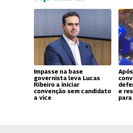
Impasse na base
Após
governista leva Lucas
conv
Ribeiro a iniciar
defe
convenção sem candidato
e re
a vice
para