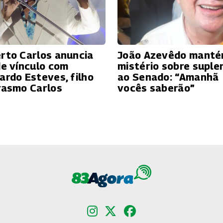
rto Carlos anuncia
João Azevêdo mant
de vínculo com
mistério sobre suple
ardo Esteves, filho
ao Senado: “Amanhã
rasmo Carlos
vocês saberão”