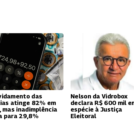
vidamento das
Nelson da Vidrobox
lias atinge 82% em
declara R$ 600 mil e
o, mas inadimplência
espécie à Justiça
a para 29,8%
Eleitoral