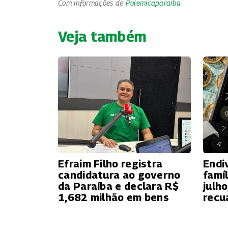
Com informações de
Polemicaparaiba
Veja também
Efraim Filho registra
Endi
candidatura ao governo
famí
da Paraíba e declara R$
julh
1,682 milhão em bens
recu