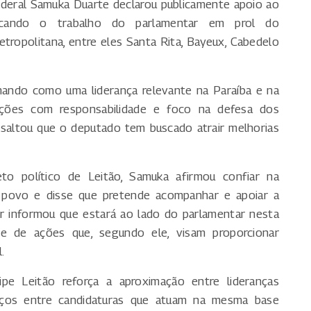
deral Samuka Duarte declarou publicamente apoio ao
tacando o trabalho do parlamentar em prol do
tropolitana, entre eles Santa Rita, Bayeux, Cabedelo
mando como uma liderança relevante na Paraíba e na
nções com responsabilidade e foco na defesa dos
ssaltou que o deputado tem buscado atrair melhorias
eto político de Leitão, Samuka afirmou confiar na
 povo e disse que pretende acompanhar e apoiar a
or informou que estará ao lado do parlamentar nesta
ade de ações que, segundo ele, visam proporcionar
.
e Leitão reforça a aproximação entre lideranças
orços entre candidaturas que atuam na mesma base