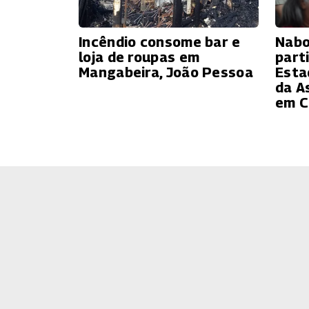
Incêndio consome bar e
Nabo
loja de roupas em
part
Mangabeira, João Pessoa
Esta
da A
em C