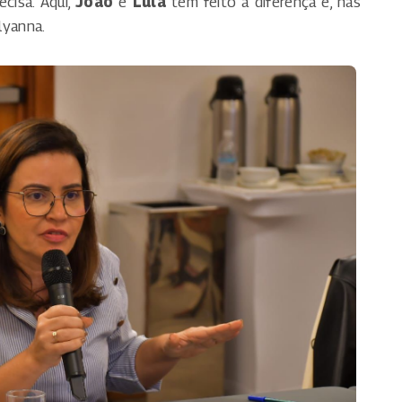
cisa. Aqui,
João
e
Lula
têm feito a diferença e, nas
lyanna.