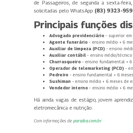
de Passageiros, de segunda a sexta-feira
solicitadas pelo WhatsApp
(83) 9323-95
Principais funções di
Advogado previdenciário
– superior em 
Agente funerário
– ensino médio + 6 me
Auxiliar de limpeza (PCD)
– ensino médi
Auxiliar contábil
– ensino médio/técnico
Churrasqueiro
– ensino fundamental + 6
Operador de telemarketing (PCD)
– en
Pedreiro
– ensino fundamental + 6 meses
Sushiman
– ensino médio + 6 meses de e
Vendedor interno
– ensino médio + 6 me
Há ainda vagas de estágio, jovem aprendi
eletromecânica e nutrição.
Com informações de
paraiba.com.br