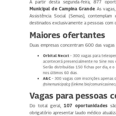
A partir desta segunda-feira, 877 opor
Municipal de Campina Grande
. As vagas
Assistência Social (Semas), contemplam 
destinados exclusivamente a pessoas com d
Maiores ofertantes
Duas empresas concentram 600 das vagas 
Orbital Necxt
– 300 vagas para teleoper
acontecerá presencialmente no Sine nos 
Serão distribuídas 150 fichas por dia, e 
nos últimos 60 dias.
A&C
– 300 vagas com inscrições apenas onl
@sinemunicipalcg
(linkme.bio/comunicasinec
Vagas para pessoas c
Do total geral,
107 oportunidades
são
obrigatório apresentar laudo médico atualiz