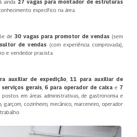
á ainda
27 vagas para montador de estruturas
 conhecimento específico na área.
põe de
30 vagas para promotor de vendas
(sem
sultor de vendas
(com experiência comprovada),
no e vendedor pracista.
ra auxiliar de expedição
,
11 para auxiliar de
 serviços gerais
,
6 para operador de caixa
e
7
a postos em áreas administrativas, de gastronomia e
, garçom, cozinheiro, mecânico, marceneiro, operador
trabalho.