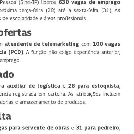
essoa (Sine-JP) liberou
630 vagas de emprego
róxima terça-feira (28) até a sexta-feira (31). As
de escolaridade e áreas profissionais.
ofertas
em
atendente de telemarketing
, com
100 vagas
cia (PCD)
. A função não exige experiência anterior,
 emprego.
ado
a auxiliar de logística
e
28 para estoquista
,
cia registrada em carteira. As atribuições incluem
adorias e armazenamento de produtos.
lta
gas para servente de obras
e
31 para pedreiro
,