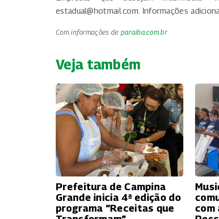
estadual@hotmail.com
. Informações adicio
Com informações de
paraiba.com.br
Veja também
Prefeitura de Campina
Musi
Grande inicia 4ª edição do
comu
programa “Receitas que
com 
Transformam”
Pes