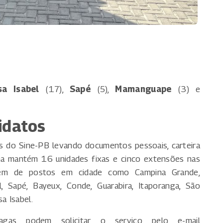
sa Isabel
(17),
Sapé
(5),
Mamanguape
(3) e
idatos
 do Sine-PB levando documentos pessoais, carteira
tema mantém 16 unidades fixas e cinco extensões nas
lém de postos em cidade como Campina Grande,
, Sapé, Bayeux, Conde, Guarabira, Itaporanga, São
a Isabel.
agas podem solicitar o serviço pelo e-mail