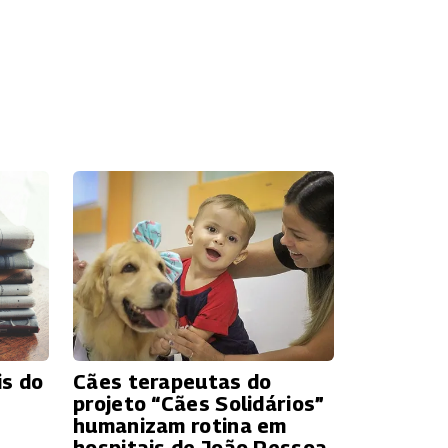
is do
Cães terapeutas do
projeto “Cães Solidários”
humanizam rotina em
hospitais de João Pessoa