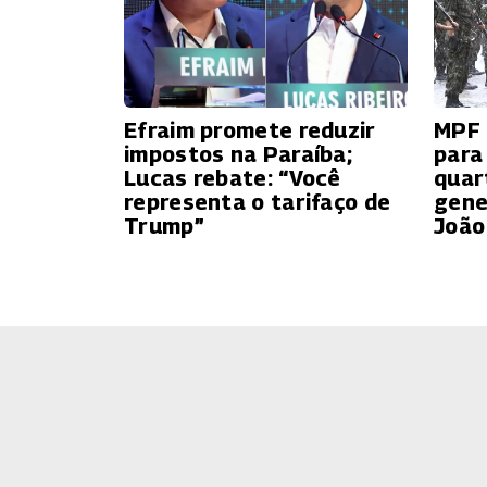
Efraim promete reduzir
MPF 
impostos na Paraíba;
para
Lucas rebate: “Você
quar
representa o tarifaço de
gene
Trump”
João