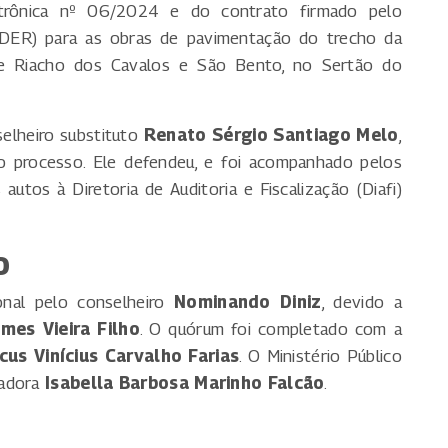
letrônica nº 06/2024 e do contrato firmado pelo
ER) para as obras de pavimentação do trecho da
de Riacho dos Cavalos e São Bento, no Sertão do
selheiro substituto
Renato Sérgio Santiago Melo
,
 o processo. Ele defendeu, e foi acompanhado pelos
utos à Diretoria de Auditoria e Fiscalização (Diafi)
o
onal pelo conselheiro
Nominando Diniz
, devido a
mes Vieira Filho
. O quórum foi completado com a
cus Vinícius Carvalho Farias
. O Ministério Público
radora
Isabella Barbosa Marinho Falcão
.