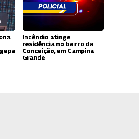
iona
Incêndio atinge
residência no bairro da
agepa
Conceição, em Campina
Grande
o