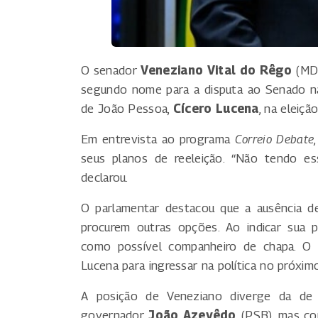
O senador
Veneziano Vital do Rêgo
(MDB
segundo nome para a disputa ao Senado na 
de João Pessoa,
Cícero Lucena
, na eleiç
Em entrevista ao programa
Correio Debate
seus planos de reeleição. “Não tendo ess
declarou.
O parlamentar destacou que a ausência de
procurem outras opções. Ao indicar sua 
como possível companheiro de chapa. O r
Lucena para ingressar na política no próxim
A posição de Veneziano diverge da de 
governador
João Azevêdo
(PSB), mas con