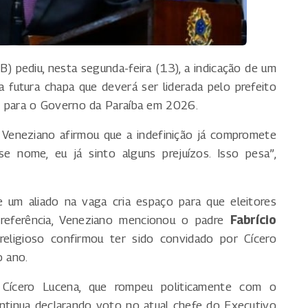
) pediu, nesta segunda-feira (13), a indicação de um
futura chapa que deverá ser liderada pelo prefeito
ão para o Governo da Paraíba em 2026.
, Veneziano afirmou que a indefinição já compromete
e nome, eu já sinto alguns prejuízos. Isso pesa”,
 um aliado na vaga cria espaço para que eleitores
preferência, Veneziano mencionou o padre
Fabrício
eligioso confirmou ter sido convidado por Cícero
o ano.
Cícero Lucena, que rompeu politicamente com o
tinua declarando voto no atual chefe do Executivo