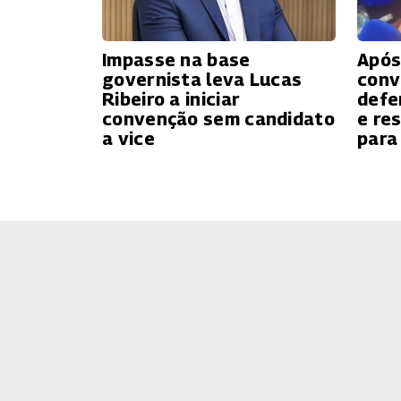
Impasse na base
Após
governista leva Lucas
conv
Ribeiro a iniciar
defe
convenção sem candidato
e re
a vice
para