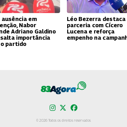
 ausência em
Léo Bezerra destaca
enção, Nabor
parceria com Cícero
nde Adriano Galdino
Lucena e reforça
ssalta importância
empenho na campan
 o partido
© 2026 Todos os direitos reservados