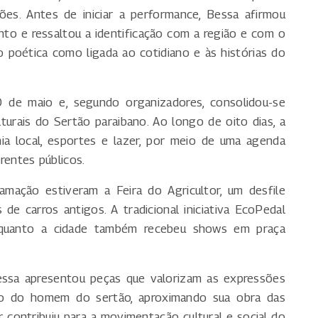
es. Antes de iniciar a performance, Bessa afirmou
ento e ressaltou a identificação com a região e com o
 poética como ligada ao cotidiano e às histórias do
0 de maio e, segundo organizadores, consolidou-se
urais do Sertão paraibano. Ao longo de oito dias, a
a local, esportes e lazer, por meio de uma agenda
erentes públicos.
amação estiveram a Feira do Agricultor, um desfile
de carros antigos. A tradicional iniciativa EcoPedal
enquanto a cidade também recebeu shows em praça
Bessa apresentou peças que valorizam as expressões
iano do homem do sertão, aproximando sua obra das
r contribuiu para a movimentação cultural e social do