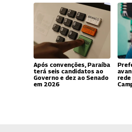
Após convenções, Paraíba
Pref
terá seis candidatos ao
avan
Governo e dez ao Senado
rede
em 2026
Camp