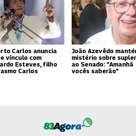
rto Carlos anuncia
João Azevêdo mant
de vínculo com
mistério sobre suple
ardo Esteves, filho
ao Senado: “Amanhã
rasmo Carlos
vocês saberão”