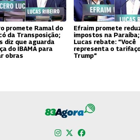
ro promete Ramal do
Efraim promete reduz
có da Transposição;
impostos na Paraíba;
s diz que aguarda
Lucas rebate: “Você
nça do IBAMA para
representa o tarifaç
ar obras
Trump”