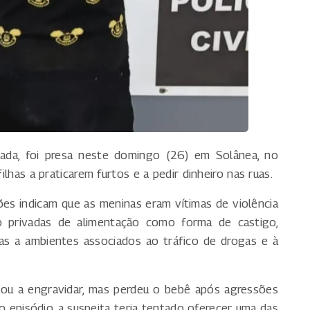
lgada, foi presa neste domingo (26) em Solânea, no
filhas a praticarem furtos e a pedir dinheiro nas ruas.
ções indicam que as meninas eram vítimas de violência
ido privadas de alimentação como forma de castigo,
as a ambientes associados ao tráfico de drogas e à
gou a engravidar, mas perdeu o bebê após agressões
episódio, a suspeita teria tentado oferecer uma das