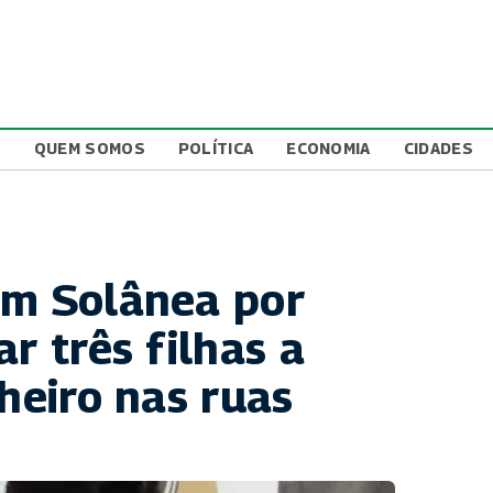
L
QUEM SOMOS
POLÍTICA
ECONOMIA
CIDADES
em Solânea por
r três filhas a
nheiro nas ruas