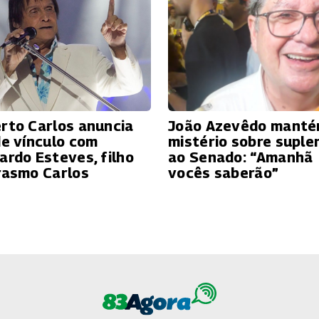
rto Carlos anuncia
João Azevêdo mant
de vínculo com
mistério sobre suple
ardo Esteves, filho
ao Senado: “Amanhã
rasmo Carlos
vocês saberão”