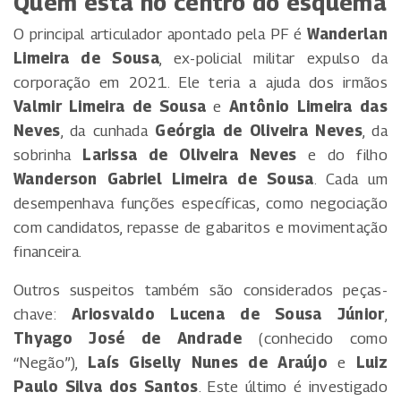
Quem está no centro do esquema
O principal articulador apontado pela PF é
Wanderlan
Limeira de Sousa
, ex-policial militar expulso da
corporação em 2021. Ele teria a ajuda dos irmãos
Valmir Limeira de Sousa
e
Antônio Limeira das
Neves
, da cunhada
Geórgia de Oliveira Neves
, da
sobrinha
Larissa de Oliveira Neves
e do filho
Wanderson Gabriel Limeira de Sousa
. Cada um
desempenhava funções específicas, como negociação
com candidatos, repasse de gabaritos e movimentação
financeira.
Outros suspeitos também são considerados peças-
chave:
Ariosvaldo Lucena de Sousa Júnior
,
Thyago José de Andrade
(conhecido como
“Negão”),
Laís Giselly Nunes de Araújo
e
Luiz
Paulo Silva dos Santos
. Este último é investigado