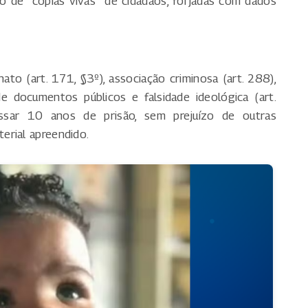
o de “cópias vivas” de cidadãos, forjadas com dados
to (art. 171, §3º), associação criminosa (art. 288),
 de documentos públicos e falsidade ideológica (art.
ssar 10 anos de prisão, sem prejuízo de outras
erial apreendido.