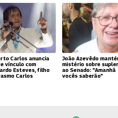
rto Carlos anuncia
João Azevêdo mant
de vínculo com
mistério sobre suple
ardo Esteves, filho
ao Senado: “Amanhã
rasmo Carlos
vocês saberão”