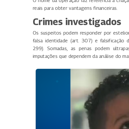
O nome da operação faz referência à criaçã
reais para obter vantagens financeiras.
Crimes investigados
Os suspeitos podem responder por esteliona
falsa identidade (art. 307) e falsificação
299). Somadas, as penas podem ultrapa
imputações que dependem da análise do mat